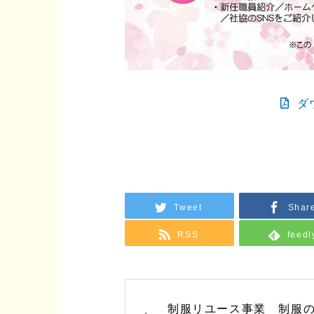
ダ
Tweet
Shar
RSS
feedl
制服リユース事業 制服