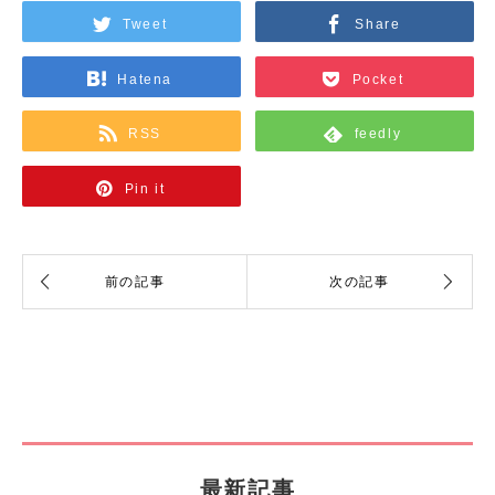
Tweet
Share
Hatena
Pocket
RSS
feedly
Pin it
最新記事