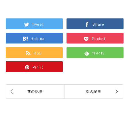
Tweet
Share
Hatena
Pocket
RSS
feedly
Pin it