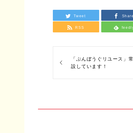
Tweet
Shar
RSS
feedl
「ぶんぼうぐリユース」
設しています！