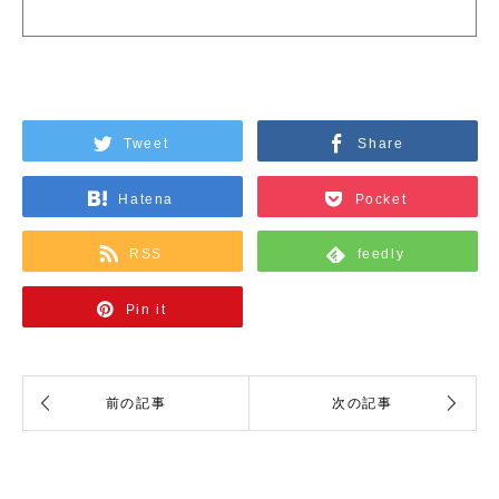
Tweet
Share
Hatena
Pocket
RSS
feedly
Pin it