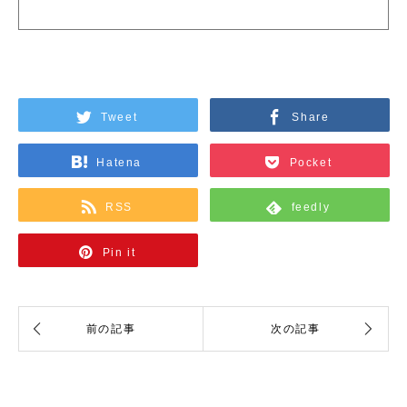
Tweet
Share
Hatena
Pocket
RSS
feedly
Pin it