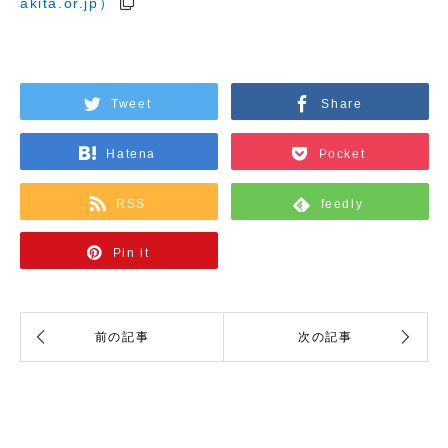
akita.or.jp）
Tweet
Share
Hatena
Pocket
RSS
feedly
Pin it